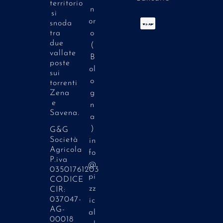
territorio
n
si
or
snoda
o
tra
due
(
vallate
B
poste
ol
sui
o
torrenti
g
Zena
e
n
Savena.
a
)
G&G
Società
in
Agricola
fo
P.iva
@
03501761203
pi
CODICE
zz
CIR:
037047-
ic
AG-
al
00018