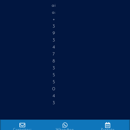
ai
a:
+
3
9
3
4
7
8
3
5
5
0
4
3
Contattaci
WhatsApp
Prenota