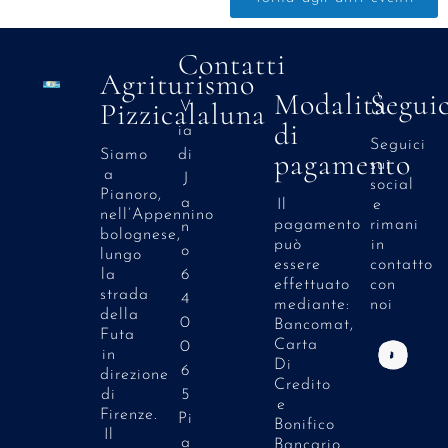
Contatti
Agriturismo
Modalità
Seguic
Pizzicalaluna
V
di
ia
Seguici
pagamento
di
Siamo
sui
a
J
social
Pianoro,
a
Il
e
nell’Appennino
pagamento
rimani
n
bolognese,
può
in
o
lungo
essere
contatto
6
la
effettuato
con
strada
4
mediante:
noi
della
0
Bancomat,
Futa
Carta
0
in
Di
6
direzione
Credito
5
di
e
Firenze.
Pi
Bonifico
Il
a
Bancario