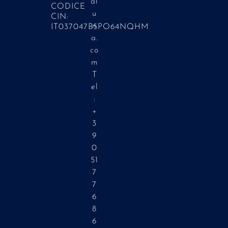
al
CODICE
u
CIN:
n
IT037047B5PO64NQHM
a.
co
m
T
el
:
+
3
9
0
51
7
7
6
8
6