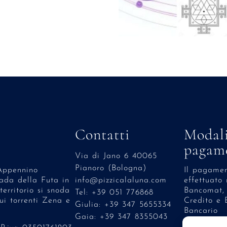
Contatti
Modali
pagam
Via di Jano 6 40065
Pianoro (Bologna)
’Appennino
Il pagamen
rada della Futa in
info@pizzicalaluna.com
effettuato
 territorio si snoda
Bancomat,
Tel: +39 051 776868
ui torrenti Zena e
Credito e 
Giulia: +39 347 5655334
Bancario
Gaia: +39 347 8355043