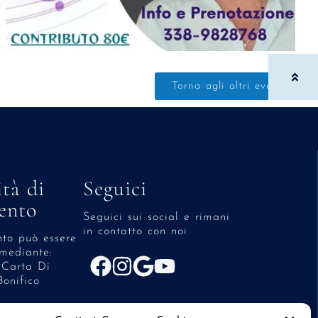
Torna agli altri eventi
tà di
Seguici
ento
Seguici sui social e rimani
in contatto con noi
to può essere
 mediante:
 Carta Di
Bonifico